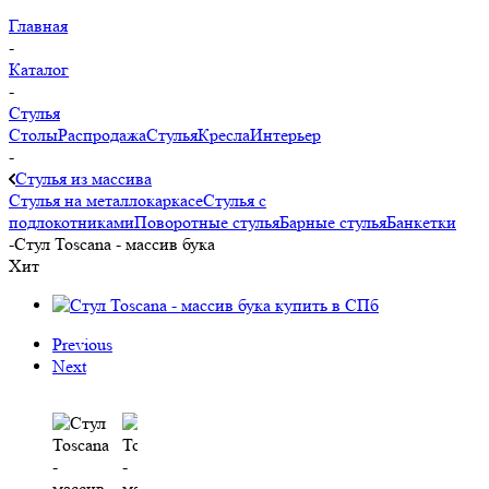
Главная
-
Каталог
-
Стулья
Столы
Распродажа
Стулья
Кресла
Интерьер
-
Стулья из массива
Стулья на металлокаркасе
Стулья с
подлокотниками
Поворотные стулья
Барные стулья
Банкетки
-
Стул Toscana - массив бука
Хит
Previous
Next