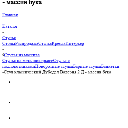
- массив бука
Главная
-
Каталог
-
Стулья
Столы
Распродажа
Стулья
Кресла
Интерьер
-
Стулья из массива
Стулья на металлокаркасе
Стулья с
подлокотниками
Поворотные стулья
Барные стулья
Банкетки
-
Стул классический Дубодел Валерия 2 Д - массив бука