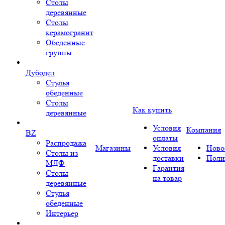
Столы
деревянные
Столы
керамогранит
Обеденные
группы
Дубодел
Стулья
обеденные
Столы
Как купить
деревянные
Условия
Компания
BZ
оплаты
Распродажа
Магазины
Условия
Ново
Столы из
доставки
Поли
МДФ
Гарантия
Столы
на товар
деревянные
Стулья
обеденные
Интерьер