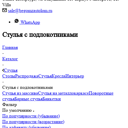
Villa
sale@begomzastolom.ru
WhatsApp
Стулья с подлокотниками
Главная
-
Каталог
-
Стулья
Столы
Распродажа
Стулья
Кресла
Интерьер
-
Стулья с подлокотниками
Стулья из массива
Стулья на металлокаркасе
Поворотные
стулья
Барные стулья
Банкетки
Фильтр
По умолчанию
По популярности (убывание)
По популярности (возрастание)
По алфавиту (убывание)