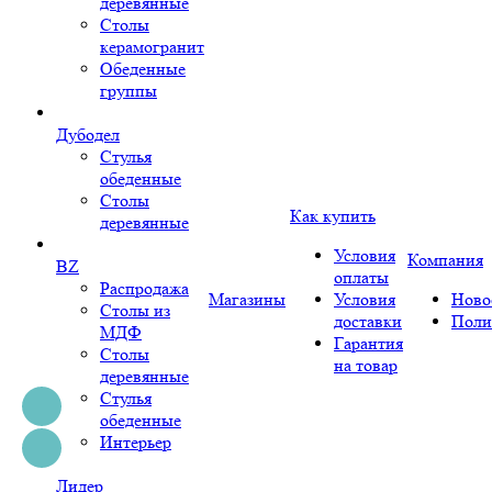
деревянные
Столы
керамогранит
Обеденные
группы
Дубодел
Стулья
обеденные
Столы
Как купить
деревянные
Условия
Компания
BZ
оплаты
Распродажа
Магазины
Условия
Ново
Столы из
доставки
Поли
МДФ
Гарантия
Столы
на товар
деревянные
Стулья
обеденные
Интерьер
Лидер